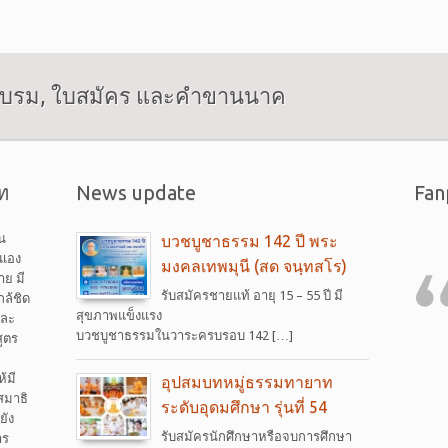
อบรม, ใบสมัคร และคำขานนาค
ท
News update
Fan
็น
บวชบูชาธรรม 142 ปี พระ
นเอง
มงคลเทพมุนี (สด จนฺทสโร)
าย มี
รับสมัครชายแท้ อายุ 15 – 55 ปี มี
ล้ชิด
สุขภาพแข็งแรง
และ
บวชบูชาธรรมในวาระครบรอบ 142 […]
ูตร
้มี
อุปสมบทหมู่ธรรมทายาท
สมาธิ
ระดับอุดมศึกษา รุ่นที่ 54
ยัง
รับสมัครนักศึกษาหรือจบการศึกษา
าร